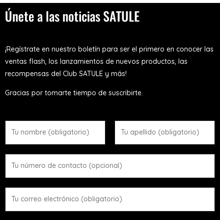
Únete a las noticias SATULE
¡Regístrate en nuestro boletín para ser el primero en conocer las
ventas flash, los lanzamientos de nuevos productos, las
recompensas del Club SATULE y más!
Gracias por tomarte tiempo de suscribirte.
N
o
m
N
A
N
b
o
p
ú
r
m
e
m
e
b
l
C
e
*
r
l
o
r
e
i
r