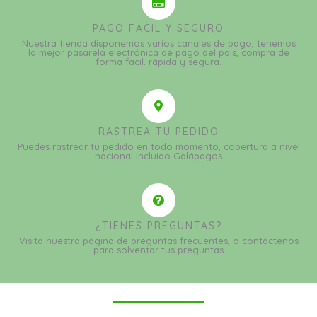
PAGO FÁCIL Y SEGURO
Nuestra tienda disponemos varios canales de pago, tenemos
la mejor pasarela electrónica de pago del país, compra de
forma fácil. rápida y segura.
RASTREA TU PEDIDO
Puedes rastrear tu pedido en todo momento, cobertura a nivel
nacional incluido Galápagos
¿TIENES PREGUNTAS?
Visita nuestra página de preguntas frecuentes, o contáctenos
para solventar tus preguntas