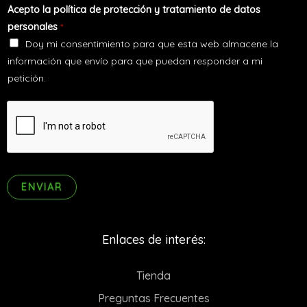
o
d
Acepto la política de protección y tratamiento de datos
r
d
o
personales
*
e
e
s
Doy mi consentimiento para que esta web almacene la
o
c
información que envío para que puedan responder a mi
e
o
petición.
l
n
e
t
c
a
t
c
r
t
ó
o
n
ENVIAR
i
c
o
Enlaces de interés:
*
Tienda
Preguntas Frecuentes